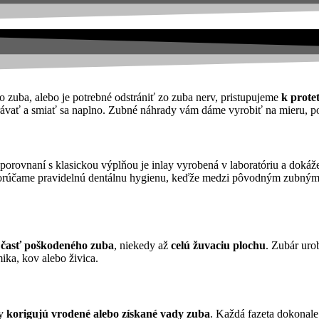
 zuba, alebo je potrebné odstrániť zo zuba nerv, pristupujeme
k prote
právať a smiať sa naplno. Zubné náhrady vám dáme vyrobiť na mieru, 
 porovnaní s klasickou výplňou je inlay vyrobená v laboratóriu a doká
rúčame pravidelnú dentálnu hygienu, keďže medzi pôvodným zubným t
 časť poškodeného zuba
, niekedy až
celú žuvaciu plochu
. Zubár uro
ika, kov alebo živica.
ty
korigujú vrodené alebo získané vady zuba
. Každá fazeta dokonale