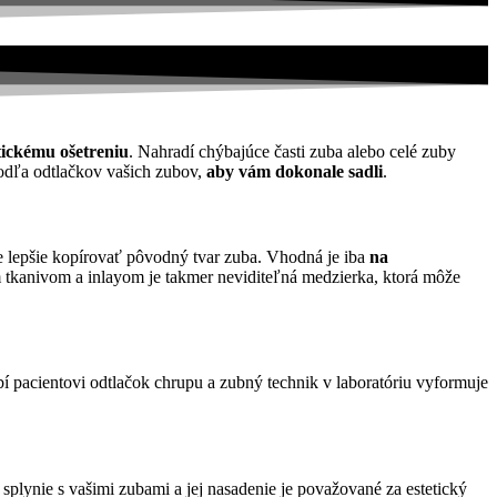
tickému ošetreniu
. Nahradí chýbajúce časti zuba alebo celé zuby
podľa odtlačkov vašich zubov,
aby vám dokonale sadli
.
že lepšie kopírovať pôvodný tvar zuba. Vhodná je iba
na
kanivom a inlayom je takmer neviditeľná medzierka, ktorá môže
bí pacientovi odtlačok chrupu a zubný technik v laboratóriu vyformuje
 splynie s vašimi zubami a jej nasadenie je považované za estetický