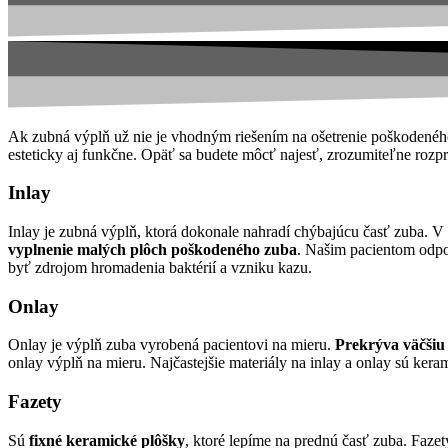
Ak zubná výplň už nie je vhodným riešením na ošetrenie poškodeného
esteticky aj funkčne. Opäť sa budete môcť najesť, zrozumiteľne roz
Inlay
Inlay je zubná výplň, ktorá dokonale nahradí chýbajúcu časť zuba. V
vyplnenie malých plôch poškodeného zuba
. Našim pacientom odpo
byť zdrojom hromadenia baktérií a vzniku kazu.
Onlay
Onlay je výplň zuba vyrobená pacientovi na mieru.
Prekrýva väčšiu
onlay výplň na mieru. Najčastejšie materiály na inlay a onlay sú keram
Fazety
Sú
fixné keramické plôšky
, ktoré lepíme na prednú časť zuba. Faze