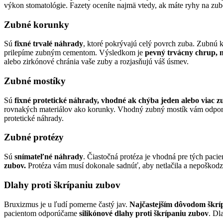
výkon stomatológie. Fazety oceníte najmä vtedy, ak máte ryhy na zubo
Zubné korunky
Sú
fixné trvalé náhrady
, ktoré pokrývajú celý povrch zuba. Zubnú
prilepíme zubným cementom. Výsledkom je
pevný trvácny chrup, 
alebo zirkónové chránia vaše zuby a rozjasňujú váš úsmev.
Zubné mostíky
Sú
fixné protetické náhrady,
vhodné ak chýba jeden alebo viac z
rovnakých materiálov ako korunky. Vhodný zubný mostík vám odpor
protetické náhrady.
Zubné protézy
Sú
snímateľné náhrady
. Čiastočná protéza je vhodná pre tých pacie
zubov.
Protéza vám musí dokonale sadnúť, aby netlačila a nepoškodzova
Dlahy proti škrípaniu zubov
Bruxizmus je u ľudí pomerne častý jav.
Najčastejším dôvodom škrí
pacientom odporúčame
silikónové dlahy proti škrípaniu zubov
. Dl