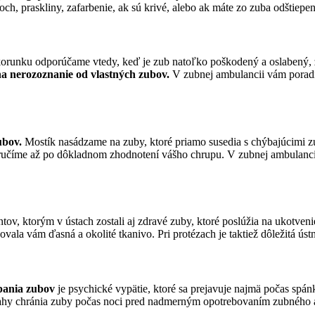
ch, praskliny, zafarbenie, ak sú krivé, alebo ak máte zo zuba odštiepen
 korunku odporúčame vtedy, keď je zub natoľko poškodený a oslabený,
na nerozoznanie od vlastných zubov.
V zubnej ambulancii vám porad
ubov.
Mostík nasádzame na zuby, ktoré priamo susedia s chýbajúcimi zu
učíme až po dôkladnom zhodnotení vášho chrupu. V zubnej ambulanci
ntov, ktorým v ústach zostali aj zdravé zuby, ktoré poslúžia na ukotven
la vám ďasná a okolité tkanivo. Pri protézach je taktiež dôležitá ústn
pania zubov
je psychické vypätie, ktoré sa prejavuje najmä počas spán
ahy chránia zuby počas noci pred nadmerným opotrebovaním zubného a