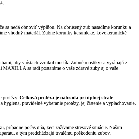
é.
 že sa nedá obnoviť výplňou. Na obrúsený zub nasadíme korunku a
íme vhodný materiál. Zubné korunky keramické, kovokeramické
bami, aby v ústach vznikol mostík. Zubné mostíky sa vyrábajú z
i MAXILLA sa radi postaráme o vaše zdravé zuby aj o vaše
ie protézy.
Celková protéza je náhrada pri úplnej strate
a hygiena, pravidelné vyberanie protézy, jej čistenie a vyplachovanie.
ku, prípadne počas dňa, keď zažívame stresové situácie. Našim
parátu, a tým predchádzajú trvalému poškodeniu zubov.