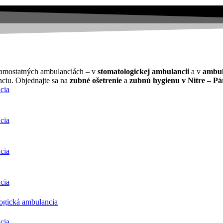
samostatných ambulanciách – v
stomatologickej ambulancii
a v
ambul
nciu. Objednajte sa na
zubné ošetrenie
a
zubnú hygienu v Nitre – Pá