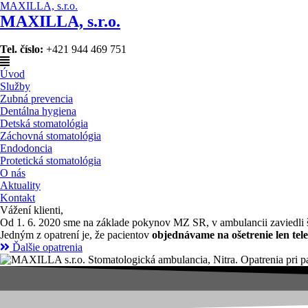
MAXILLA, s.r.o.
MAXILLA, s.r.o.
Tel. číslo:
+421 944 469 751
Úvod
Služby
Zubná prevencia
Dentálna hygiena
Detská stomatológia
Záchovná stomatológia
Endodoncia
Protetická stomatológia
O nás
Aktuality
Kontakt
Vážení klienti,
Od 1. 6. 2020 sme
na základe pokynov MZ SR,
v ambulancii
zaviedli
Jedným z opatrení je, že
pacientov
objednávame na ošetrenie len tele
Ďalšie opatrenia