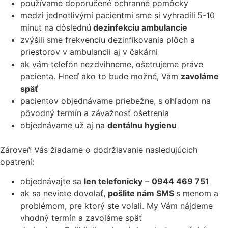
používame doporučené ochranné pomôcky
medzi jednotlivými pacientmi sme si vyhradili
5-10
minut na dôslednú
dezinfekciu ambulancie
zvýšili sme frekvenciu dezinfikovania plôch a
priestorov v ambulancii aj v čakárni
ak vám telefón nezdvihneme, ošetrujeme práve
pacienta. Hneď ako to bude možné, Vám
zavoláme
späť
pacientov objednávame priebežne, s ohľadom na
pôvodný termín a závažnosť ošetrenia
objednávame už aj na
dentálnu hygienu
Zároveň Vás žiadame o dodržiavanie nasledujúcich
opatrení:
objednávajte sa
len telefonicky
–
0944 469 751
ak sa neviete dovolať,
pošlite nám SMS
s menom a
problémom, pre ktorý ste volali. My Vám nájdeme
vhodný termín a zavoláme späť