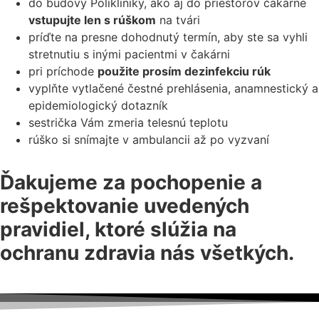
do budovy Polikliniky, ako aj do priestorov čakárne
vstupujte len s rúškom
na tvári
príďte na presne dohodnutý termín, aby ste sa vyhli
stretnutiu s inými pacientmi v čakárni
pri príchode
použite prosím dezinfekciu rúk
vyplňte vytlačené čestné prehlásenia, anamnestický a
epidemiologický dotazník
sestrička Vám zmeria telesnú teplotu
rúško si snímajte v ambulancii až po vyzvaní
Ďakujeme za pochopenie a
rešpektovanie uvedených
pravidiel, ktoré slúžia na
ochranu zdravia nás všetkých.